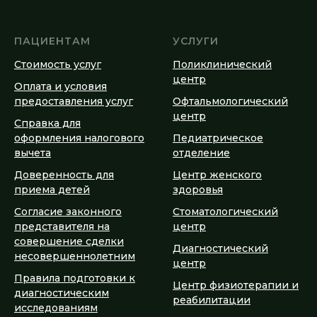
ПАЦИЕНТАМ
УСЛУГИ
Стоимость услуг
Поликлинический
центр
Оплата и условия
предоставления услуг
Офтальмологический
центр
Справка для
оформления налогового
Педиатрическое
вычета
отделение
Доверенность для
Центр женского
приема детей
здоровья
Согласие законного
Стоматологический
представителя на
центр
совершение сделки
Диагностический
несовершеннолетним
центр
Правила подготовки к
Центр физиотерапии и
диагностическим
реабилитации
исследованиям