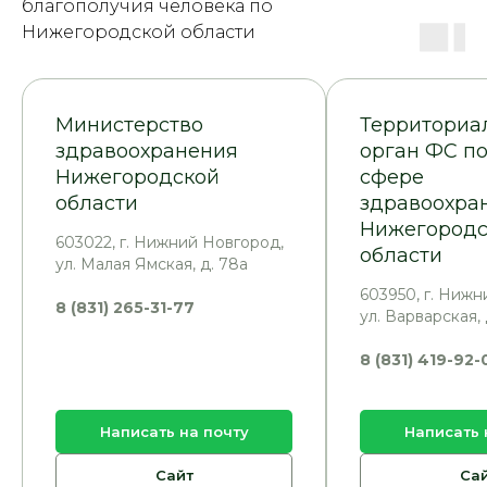
благополучия человека по
Нижегородской области
Министерство
Территориа
здравоохранения
орган ФС по
Нижегородской
сфере
области
здравоохра
Нижегородс
603022, г. Нижний Новгород,
области
ул. Малая Ямская, д. 78а
603950, г. Нижн
8 (831) 265-31-77
ул. Варварская,
8 (831) 419-92-
Написать на почту
Написать 
Сайт
Са